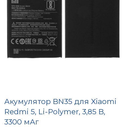
Акумулятор BN35 для Xiaomi
Redmi 5, Li-Polymer, 3,85 B,
3300 мАг