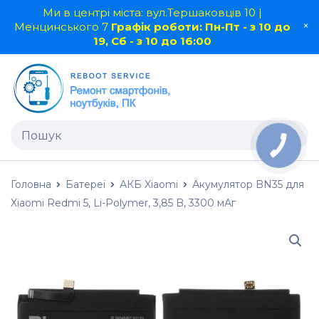
Ми в центрі міста: вул.Тершаковців 10 |
Менцинського 7
Графік роботи: Пн-Пт - з 10 до
19, Сб - з 10 до 16:00
Головна
Батереї
АКБ Xiaomi
Акумулятор BN35 для
Xiaomi Redmi 5, Li-Polymer, 3,85 B, 3300 мАг