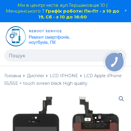
Ми в центрі міста: вул.Тершаковців 10 |
Менцинського 7
Графік роботи: Пн-Пт - з 10 до
19, Сб - з 10 до 16:00
Головна
Дисплеї
LCD IPHONE
LCD Apple iPhone
5S/5SE + touch screen black High quality