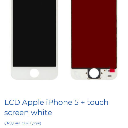
LCD Apple iPhone 5 + touch
screen white
Додайте свій відгук