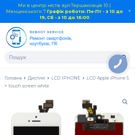
Ми в центрі міста: вул.Тершаковців 10 |
Менцинського 7
Графік роботи: Пн-Пт - з 10 до
19, Сб - з 10 до 16:00
Головна
Дисплеї
LCD IPHONE
LCD Apple iPhone 5
+ touch screen white