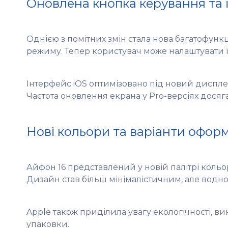
Оновлена кнопка керування та 
Однією з помітних змін стала нова багатофун
режиму. Тепер користувач може налаштувати її
Інтерфейс iOS оптимізовано під новий диспл
Частота оновлення екрана у Pro-версіях досяг
Нові кольори та варіанти офор
Айфон 16 представлений у новій палітрі кольор
Дизайн став більш мінімалістичним, але водн
Apple також приділила увагу екологічності, в
упаковки.