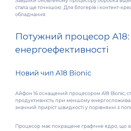
Завдяки оновленому процесору обробка відео 
стала ще точнішою. Для блогерів і контент-кре
обладнання.
Потужний процесор A18: 
енергоефективності
Новий чип A18 Bionic
Айфон 16 оснащений процесором A18 Bionic, 
продуктивність при меншому енергоспоживанні
значний приріст швидкості у порівнянні з по
Процесор має покращене графічне ядро, що за