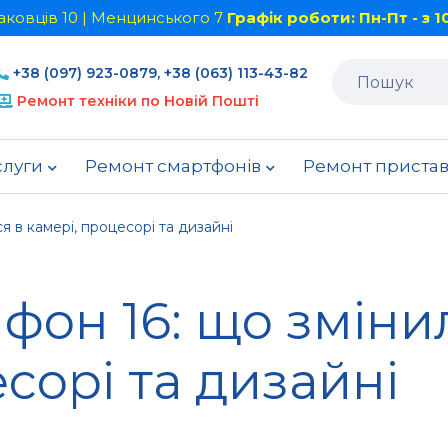
шаковців 10 | Менцинського 7
Графік роботи: Пн-Пт - з 10
+38 (097) 923-0879, +38 (063) 113-43-82
Ремонт техніки по Новій Пошті
слуги
Ремонт смартфонів
Ремонт приста
я в камері, процесорі та дизайні
йфон 16: що зміни
есорі та дизайні