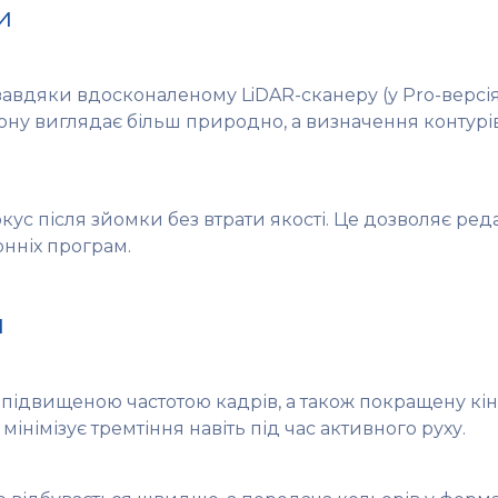
и
авдяки вдосконаленому LiDAR-сканеру (у Pro-версі
ну виглядає більш природно, а визначення контурів
ус після зйомки без втрати якості. Це дозволяє ред
онніх програм.
я
з підвищеною частотою кадрів, а також покращену кі
 мінімізує тремтіння навіть під час активного руху.