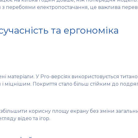
ся з перебоями електропостачання, це важлива перев
сучасність та ергономіка
и
ні матеріали. У Pro-версіях використовується титан
і міцнішим. Покриття стало більш стійким до подряп
більшити корисну площу екрану без зміни загальних
ляду відео та ігор.