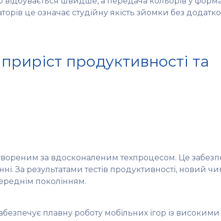
відбувається швидше, а передача кольорів у форматі
аторів це означає студійну якість зйомки без додатк
приріст продуктивності та
створеним за вдосконаленим техпроцесом. Це забез
. За результатами тестів продуктивності, новий ч
переднім поколінням.
безпечує плавну роботу мобільних ігор із високими