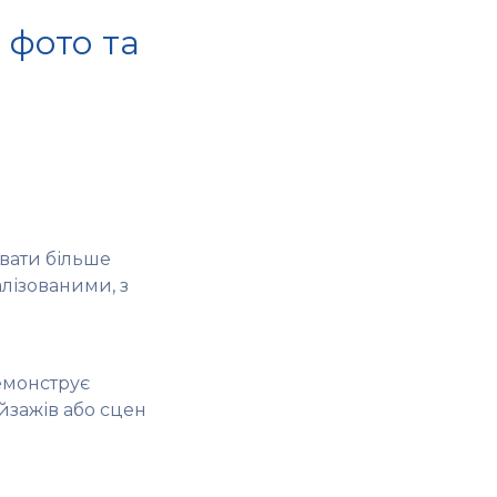
 фото та
вати більше
алізованими, з
емонструє
йзажів або сцен