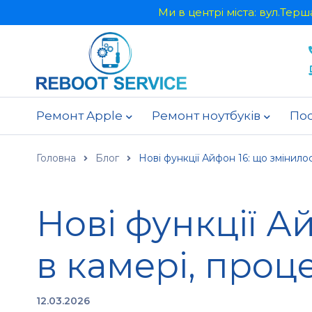
Ми в центрі міста: вул.Тер
Ремонт Apple
Ремонт ноутбуків
По
Головна
Блог
Нові функції Айфон 16: що змінилос
Нові функції А
в камері, проц
12.03.2026