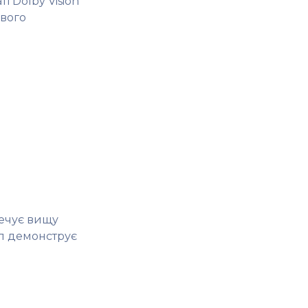
 Dolby Vision
ового
печує вищу
ип демонструє