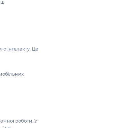
ьш
о інтелекту. Це
 мобільних
омної роботи. У
 Для