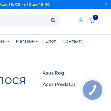
 до 19, Сб - з 10 до 16:00
0
вок
Магазин
Блог
Контакти
Asus Rog
лося
Acer Predator