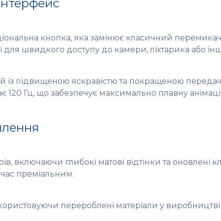
інтерфейс
кціональна кнопка, яка замінює класичний перемика
 для швидкого доступу до камери, ліхтарика або ін
ей із підвищеною яскравістю та покращеною переда
ає 120 Гц, що забезпечує максимально плавну анімаці
млення
ів, включаючи глибокі матові відтінки та оновлені кл
очас преміальним.
икористовуючи перероблені матеріали у виробництві