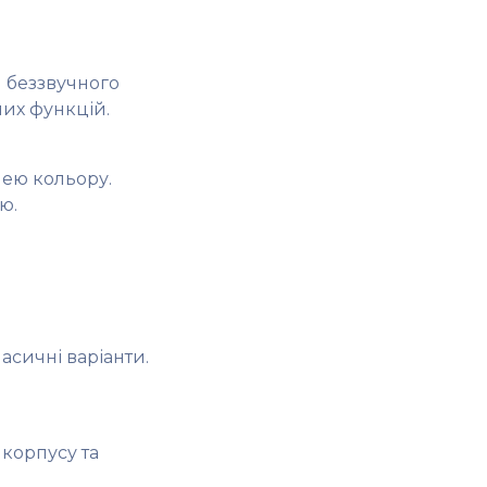
ч беззвучного
ших функцій.
чею кольору.
ю.
асичні варіанти.
 корпусу та