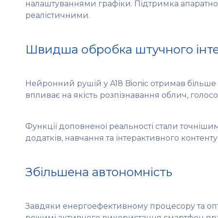
налаштуваннями графіки. Підтримка апаратног
реалістичними.
Швидша обробка штучного інт
Нейронний рушій у A18 Bionic отримав більше
впливає на якість розпізнавання облич, голос
Функції доповненої реальності стали точніши
додатків, навчання та інтерактивного контенту
Збільшена автономність
Завдяки енергоефективному процесору та опти
режимі активного використання смартфон пра