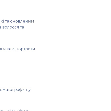
ях) та оновленим
 волосся та
агувати портрети
нематографічну