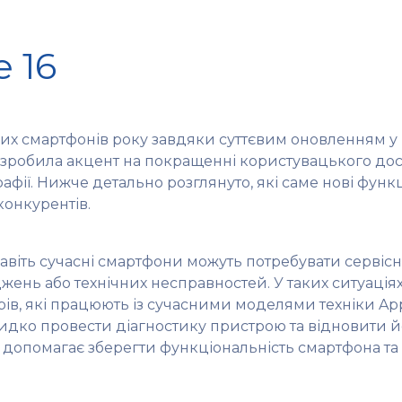
 16
их смартфонів року завдяки суттєвим оновленням у 
e зробила акцент на покращенні користувацького дос
фії. Нижче детально розглянуто, які саме нові функц
конкурентів.
авіть сучасні смартфони можуть потребувати сервіс
ень або технічних несправностей. У таких ситуація
рів, які працюють із сучасними моделями техніки Ap
дко провести діагностику пристрою та відновити йо
допомагає зберегти функціональність смартфона т