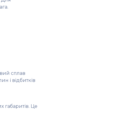
ага.
овий сплав
ин і відбитків
 габаритів. Це