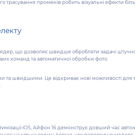
о трасування променів робить візуальні ефекти біл
електу
 ядер, що дозволяє швидше обробляти задачі штучног
ових команд та автоматичної обробки фото.
ми та швидшими. Це відкриває нові можливості для
.
мізації iOS, Айфон 16 демонструє довший час автон
цює на кілька годин довше, ніж попередня модель.