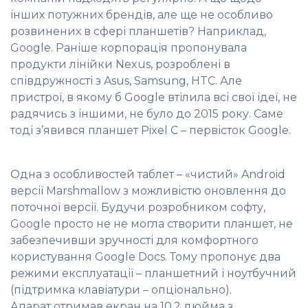
інших потужних брендів, але ще не особливо
розвинених в сфері планшетів? Наприклад,
Google. Раніше корпорація пропонувала
продукти лінійки Nexus, розроблені в
співдружності з Asus, Samsung, HTC. Але
пристрої, в якому б Google втілила всі свої ідеї, не
радячись з іншими, не було до 2015 року. Саме
тоді з’явився планшет Pixel C – первісток Google.
Одна з особливостей таблет – «чистий» Android
версії Marshmallow з можливістю оновлення до
поточної версії. Будучи розробником софту,
Google просто не не могла створити планшет, не
забезпечивши зручності для комфортного
користування Google Docs. Тому пропонує два
режими експлуатації – планшетний і ноутбучний
(підтримка клавіатури – опціонально).
Апарат отримав екран на 10,2 дюйма з