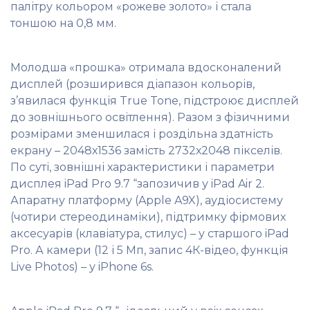
палітру кольором «рожеве золото» і стала
тоншою на 0,8 мм.
Молодша «прошка» отримала вдосконалений
дисплей (розширився діапазон кольорів,
з’явилася функція True Tone, підстроює дисплей
до зовнішнього освітлення). Разом з фізичними
розмірами зменшилася і роздільна здатність
екрану – 2048х1536 замість 2732х2048 пікселів.
По суті, зовнішні характеристики і параметри
дисплея iPad Pro 9.7 “запозичив у iPad Air 2.
Апаратну платформу (Apple A9X), аудіосистему
(чотири стереодинаміки), підтримку фірмових
аксесуарів (клавіатура, стилус) – у старшого iPad
Pro. А камери (12 і 5 Мп, запис 4К-відео, функція
Live Photos) – у iPhone 6s.