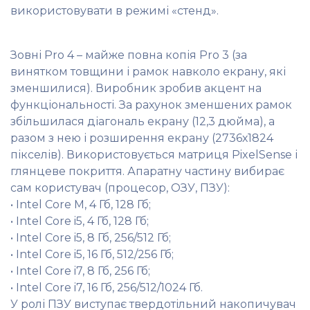
використовувати в режимі «стенд».
Зовні Pro 4 – майже повна копія Pro 3 (за
винятком товщини і рамок навколо екрану, які
зменшилися). Виробник зробив акцент на
функціональності. За рахунок зменшених рамок
збільшилася діагональ екрану (12,3 дюйма), а
разом з нею і розширення екрану (2736х1824
пікселів). Використовується матриця PixelSense і
глянцеве покриття. Апаратну частину вибирає
сам користувач (процесор, ОЗУ, ПЗУ):
• Intel Core M, 4 Гб, 128 Гб;
• Intel Core i5, 4 Гб, 128 Гб;
• Intel Core i5, 8 Гб, 256/512 Гб;
• Intel Core i5, 16 Гб, 512/256 Гб;
• Intel Core i7, 8 Гб, 256 Гб;
• Intel Core i7, 16 Гб, 256/512/1024 Гб.
У ролі ПЗУ виступає твердотільний накопичувач