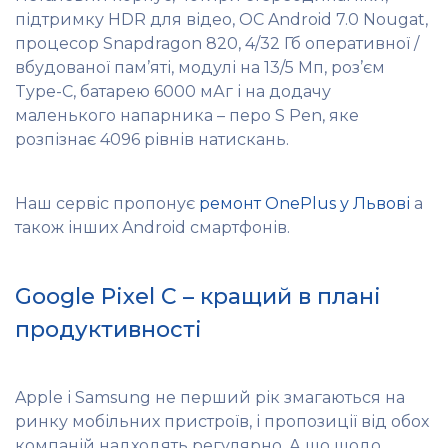
підтримку HDR для відео, ОС Android 7.0 Nougat,
процесор Snapdragon 820, 4/32 Гб оперативної /
вбудованої пам’яті, модулі на 13/5 Мп, роз’єм
Type-C, батарею 6000 мАг і на додачу
маленького напарника – перо S Pen, яке
розпізнає 4096 рівнів натискань.
Наш сервіс пропонує
ремонт OnePlus у Львові
а
також інших Android смартфонів.
Google Pixel C – кращий в плані
продуктивності
Apple і Samsung не перший рік змагаються на
ринку мобільних пристроїв, і пропозиції від обох
компаній надходять регулярно. А що щодо