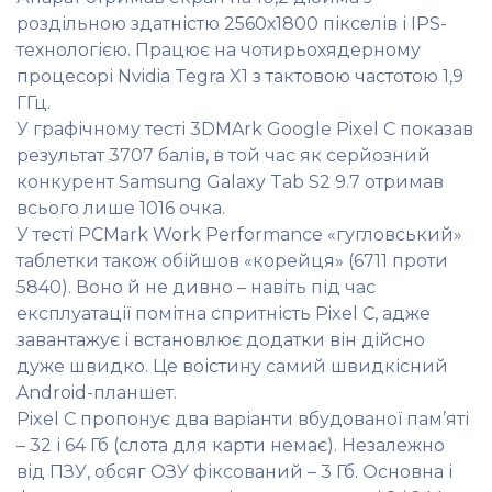
роздільною здатністю 2560х1800 пікселів і IPS-
технологією. Працює на чотирьохядерному
процесорі Nvidia Tegra X1 з тактовою частотою 1,9
ГГц.
У графічному тесті 3DMArk Google Pixel C показав
результат 3707 балів, в той час як серйозний
конкурент Samsung Galaxy Tab S2 9.7 отримав
всього лише 1016 очка.
У тесті PCMark Work Performance «гугловський»
таблетки також обійшов «корейця» (6711 проти
5840). Воно й не дивно – навіть під час
експлуатації помітна спритність Pixel C, адже
завантажує і встановлює додатки він дійсно
дуже швидко. Це воістину самий швидкісний
Android-планшет.
Pixel C пропонує два варіанти вбудованої пам’яті
– 32 і 64 Гб (слота для карти немає). Незалежно
від ПЗУ, обсяг ОЗУ фіксований – 3 Гб. Основна і