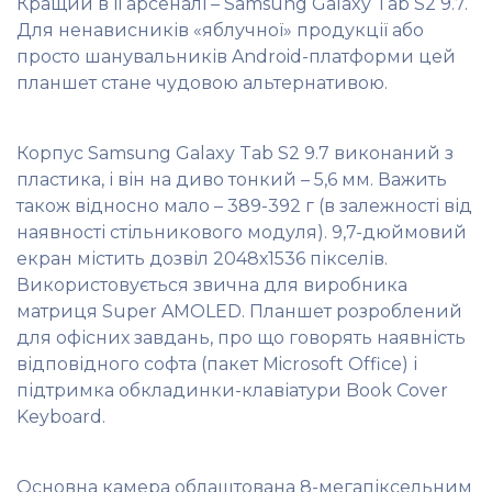
Кращий в її арсеналі – Samsung Galaxy Tab S2 9.7.
Для ненависників «яблучної» продукції або
просто шанувальників Android-платформи цей
планшет стане чудовою альтернативою.
Корпус Samsung Galaxy Tab S2 9.7 виконаний з
пластика, і він на диво тонкий – 5,6 мм. Важить
також відносно мало – 389-392 г (в залежності від
наявності стільникового модуля). 9,7-дюймовий
екран містить дозвіл 2048х1536 пікселів.
Використовується звична для виробника
матриця Super AMOLED. Планшет розроблений
для офісних завдань, про що говорять наявність
відповідного софта (пакет Microsoft Office) і
підтримка обкладинки-клавіатури Book Cover
Keyboard.
Основна камера облаштована 8-мегапіксельним