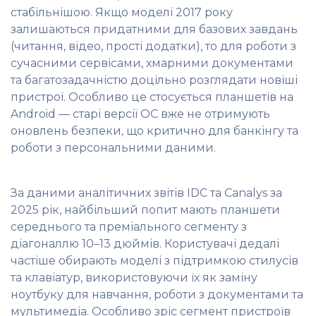
стабільнішою. Якщо моделі 2017 року
залишаються придатними для базових завдань
(читання, відео, прості додатки), то для роботи з
сучасними сервісами, хмарними документами
та багатозадачністю доцільно розглядати новіші
пристрої. Особливо це стосується планшетів на
Android — старі версії ОС вже не отримують
оновлень безпеки, що критично для банкінгу та
роботи з персональними даними.
За даними аналітичних звітів IDC та Canalys за
2025 рік, найбільший попит мають планшети
середнього та преміального сегменту з
діагоналлю 10–13 дюймів. Користувачі дедалі
частіше обирають моделі з підтримкою стилусів
та клавіатур, використовуючи їх як заміну
ноутбуку для навчання, роботи з документами та
мультимедіа. Особливо зріс сегмент пристроїв