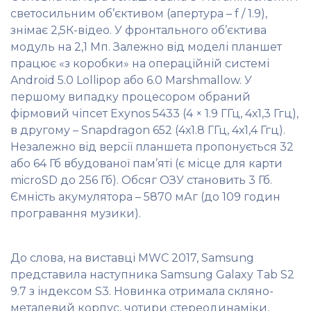
светосильним об’єктивом (апертура – f / 1.9),
знімає 2,5К-відео. У фронтального об’єктива
модуль на 2,1 Мп. Залежно від моделі планшет
працює «з коробки» на операційній системі
Android 5.0 Lollipop або 6.0 Marshmallow. У
першому випадку процесором обраний
фірмовий чіпсет Exynos 5433 (4 × 1.9 ГГц, 4х1,3 Ггц),
в другому – Snapdragon 652 (4х1.8 ГГц, 4х1,4 Ггц).
Незалежно від версії планшета пропонується 32
або 64 Гб вбудованої пам’яті (є місце для карти
microSD до 256 Гб). Обсяг ОЗУ становить 3 Гб.
Ємність акумулятора – 5870 мАг (до 109 годин
програвання музики).
До слова, на виставці MWC 2017, Samsung
представила наступника Samsung Galaxy Tab S2
9.7 з індексом S3. Новинка отримала скляно-
металевий корпус, чотири стереодинаміки,