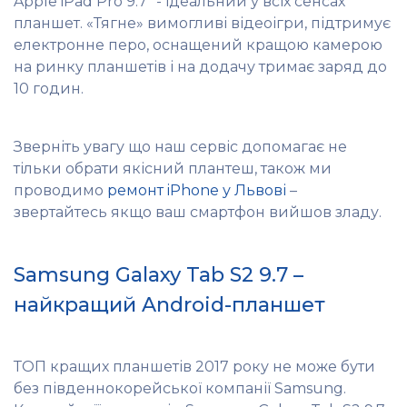
Apple iPad Pro 9.7 “- ідеальний у всіх сенсах
планшет. «Тягне» вимогливі відеоігри, підтримує
електронне перо, оснащений кращою камерою
на ринку планшетів і на додачу тримає заряд до
10 годин.
Зверніть увагу що наш сервіс допомагає не
тільки обрати якісний плантеш, також ми
проводимо
ремонт iPhone у Львові
–
звертайтесь якщо ваш смартфон вийшов зладу.
Samsung Galaxy Tab S2 9.7 –
найкращий Android-планшет
ТОП кращих планшетів 2017 року не може бути
без південнокорейської компанії Samsung.