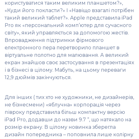
користуватися таким великим планшетом?»,
«Куди його покласти?» І «Навіщо взагалі потрібен
такий великий таблет?». Apple представила iPad
Pro як «персональний комп’ютер для сучасного
світу», який управляється за допомогою жестів.
Впровадження підтримки фірмового
електронного пера перетворило планшет в
віртуальне полотно для малювання. А великий
екран знайшов своє застосування в презентаціях
і в бізнесі в цілому. Мабуть, на цьому переваги
12,9 дюймів закінчуються.
Для інших ( тих хто не художники, не дизайнерів,
не бізнесмени) «яблучна» корпорація через
півроку представила більш компактну версію
iPad Pro, додавши до назви 9.7 “, що натякало на
розмір екрану. В цілому новинка зберегла
дизайн попередника – поповнила лише колірну