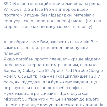
SSD. В якості операційної системи обрана рідна
Windows 10. Surface Pro 4 відтворює відео
протягом 9 годин без підзарядки. Матеріали
корпусу – скло (передня панель) і метал (тильна
сторона, включаючи висувається підставку).
А що обрати саме Вам, залежить тільки від Вас
самих та задач, котрі повинен виконувати
планшет.
Якщо потрібен просто планшет – краще віддати
перевагу альтернативним рішенням, таким як
Samsung Galaxy Tab S2, Apple iPad Pro або Google
Pixel C. Ось ця трійка – найкращі планшети 2017
року, які підходять для будь-яких завдань, що
вирішуються на планшеті (веб- серфінг,
мультимедіа, ігри, дизайн). Що стосується
Microsoft Surface Pro 4, то цей апарат, до всього
іншого, пропонує доступ до десктопних додатків