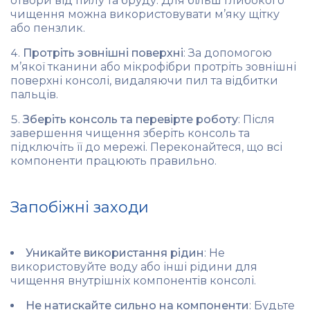
отвори від пилу та бруду. Для більш глибокого
чищення можна використовувати м’яку щітку
або пензлик.
Протріть зовнішні поверхні
: За допомогою
м’якої тканини або мікрофібри протріть зовнішні
поверхні консолі, видаляючи пил та відбитки
пальців.
Зберіть консоль та перевірте роботу
: Після
завершення чищення зберіть консоль та
підключіть її до мережі. Переконайтеся, що всі
компоненти працюють правильно.
Запобіжні заходи
Уникайте використання рідин
: Не
використовуйте воду або інші рідини для
чищення внутрішніх компонентів консолі.
Не натискайте сильно на компоненти
: Будьте