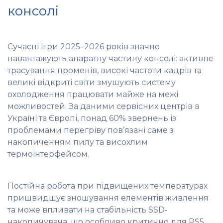
консолі
Сучасні ігри 2025–2026 років значно
навантажують апаратну частину консолі: активне
трасування променів, високі частоти кадрів та
великі відкриті світи змушують систему
охолодження працювати майже на межі
можливостей. За даними сервісних центрів в
Україні та Європі, понад 60% звернень із
проблемами перегріву пов’язані саме з
накопиченням пилу та висохлим
термоінтерфейсом.
Постійна робота при підвищених температурах
пришвидшує зношування елементів живлення
та може впливати на стабільність SSD-
накопичувача, що особливо критично для PS5,